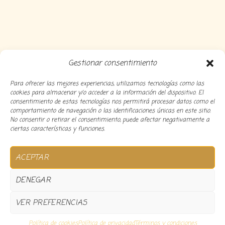
Gestionar consentimiento
Para ofrecer las mejores experiencias, utilizamos tecnologías como las
cookies para almacenar y/o acceder a la información del dispositivo. El
consentimiento de estas tecnologías nos permitirá procesar datos como el
comportamiento de navegación o las identificaciones únicas en este sitio.
No consentir o retirar el consentimiento, puede afectar negativamente a
ciertas características y funciones.
Copyright 2024 Decocousiñas – Desarrollado por
O
ACEPTAR
informatico
DENEGAR
VER PREFERENCIAS
0
Política de cookies
Política de privacidad
Términos y condiciones