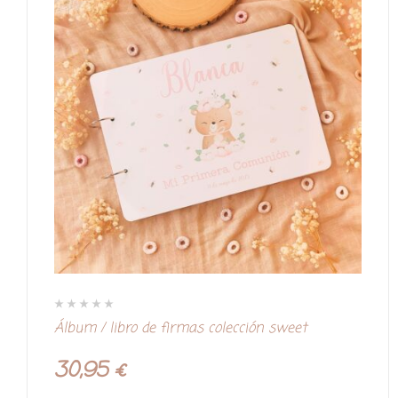
V
Álbum / libro de firmas colección sweet
a
l
o
r
30,95
€
a
d
o
c