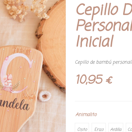
Cepillo 
Personal
Inicial
Cepillo de bambú persona
10,95
€
Animalito
Osito
Erizo
Ardilla
Co