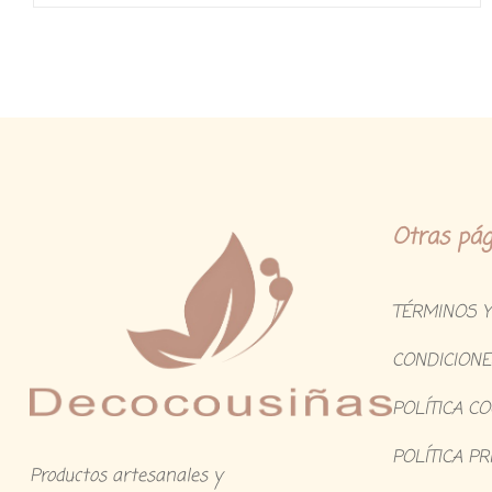
o
n
0
d
e
5
Otras pág
TÉRMINOS Y
CONDICIONE
POLÍTICA C
POLÍTICA PR
Productos artesanales y