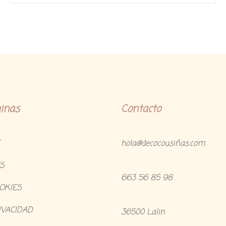
o
n
0
d
e
5
inas
Contacto
hola@decocousiñas.com
S
663 56 85 98
OOKIES
IVACIDAD
36500 Lalin