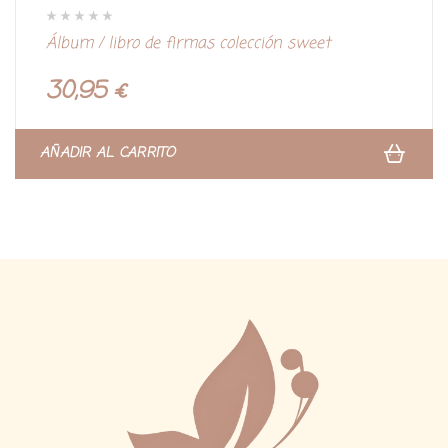
V
Álbum / libro de firmas colección sweet
a
l
o
r
30,95
€
a
d
o
c
o
n
AÑADIR AL CARRITO
0
d
e
5