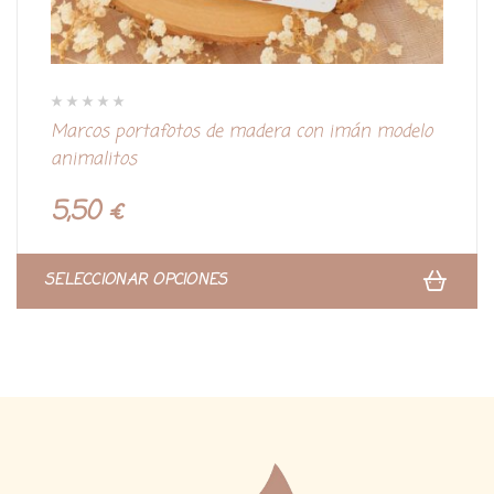
V
Marcos portafotos de madera con imán modelo
a
l
animalitos
o
r
a
d
5,50
€
o
c
o
n
0
d
SELECCIONAR OPCIONES
e
5