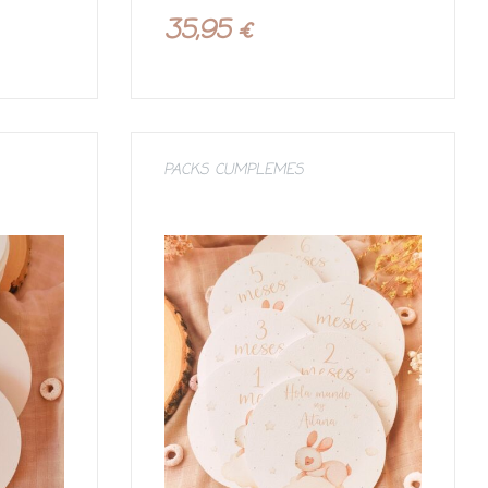
valoración de
un cliente
35,95
€
PACKS CUMPLEMES