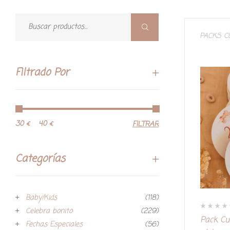
PACKS 
Filtrado Por
30 €
40 €
FILTRAR
Categorías
Baby/Kids
(118)
Celebra bonito
(229)
V
Pack C
a
Fechas Especiales
(56)
l