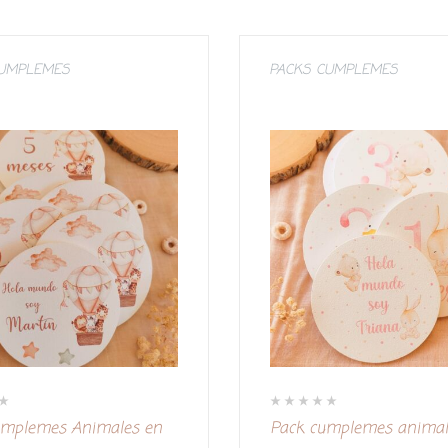
CUMPLEMES
PACKS CUMPLEMES
V
umplemes Animales en
Pack cumplemes animal
a
l