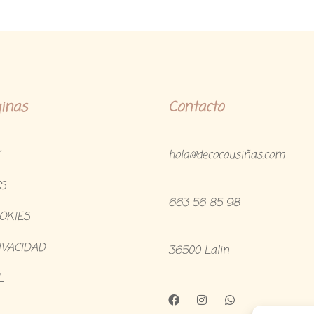
inas
Contacto
hola@decocousiñas.com
S
663 56 85 98
OOKIES
IVACIDAD
36500 Lalin
L