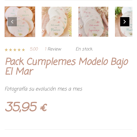
5.00
1
Review
En stock
Valorado con
1
Pack Cumplemes Modelo Bajo
5.00
de 5 en
base a
valoración de
El Mar
un cliente
Fotografía su evolución mes a mes
35,95
€