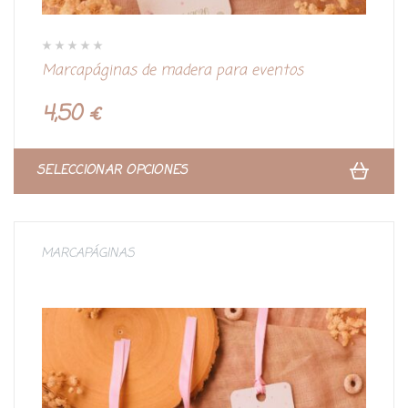
V
Marcapáginas de madera para eventos
a
l
o
r
4,50
€
a
d
o
c
o
n
SELECCIONAR OPCIONES
0
d
e
5
MARCAPÁGINAS