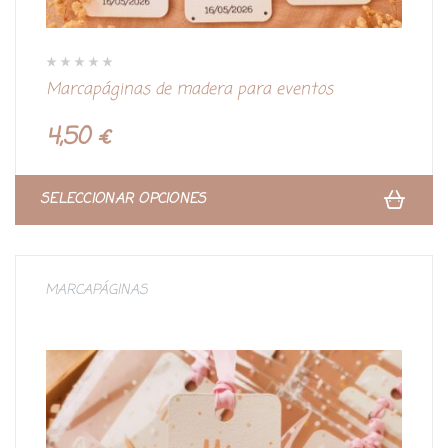
V
Marcapáginas de madera para eventos
a
l
o
r
4,50
€
a
d
o
c
o
n
SELECCIONAR OPCIONES
0
d
e
5
MARCAPÁGINAS