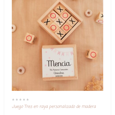
V
Juego Tres en raya personalizado de madera
a
l
o