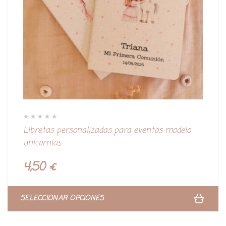
V
Libretas personalizadas para eventos modelo
a
l
unicornios
o
r
a
d
4,50
€
o
c
o
n
0
d
SELECCIONAR OPCIONES
e
5