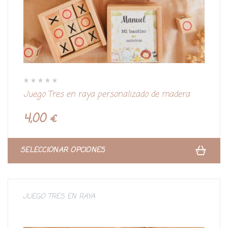
V
Juego Tres en raya personalizado de madera
a
l
o
r
4,00
€
a
d
o
c
o
n
SELECCIONAR OPCIONES
0
d
e
5
JUEGO TRES EN RAYA