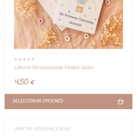
V
Libreta Personalizada Modelo Globo
a
l
o
r
4,50
€
a
d
o
c
o
n
SELECCIONAR OPCIONES
0
d
e
5
LIBRETAS PERSONALIZADAS