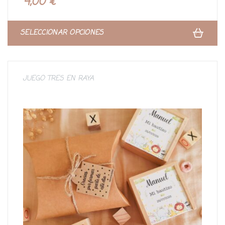
4,00
€
d
o
c
o
n
SELECCIONAR OPCIONES
0
d
e
5
JUEGO TRES EN RAYA