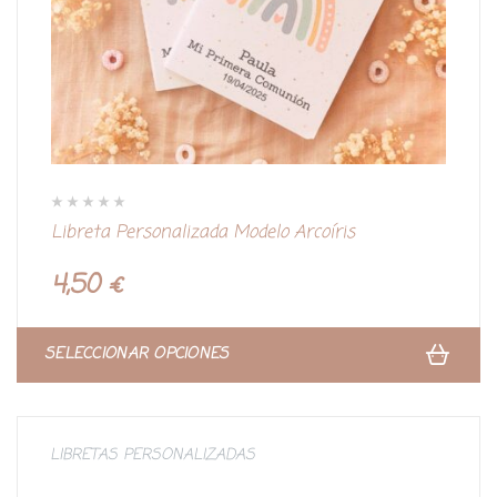
V
Libreta Personalizada Modelo Arcoíris
a
l
o
r
4,50
€
a
d
o
c
o
n
SELECCIONAR OPCIONES
0
d
e
5
LIBRETAS PERSONALIZADAS