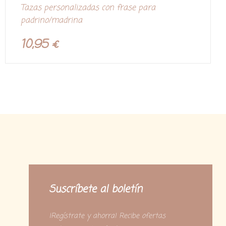
V
Tazas personalizadas con frase para
a
l
padrino/madrina
o
r
a
d
10,95
€
o
c
o
n
0
d
e
5
Suscríbete al boletín
¡Regístrate y ahorra! Recibe ofertas