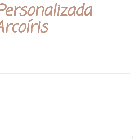
Personalizada
rcoíris