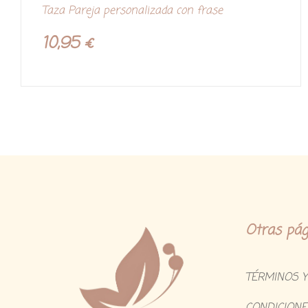
V
Taza Pareja personalizada con frase
a
l
o
r
10,95
€
a
d
o
c
o
n
0
d
e
5
Otras pág
TÉRMINOS Y