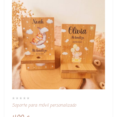
V
Soporte para móvil personalizado
a
l
o
r
a