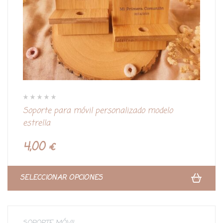
V
Soporte para móvil personalizado modelo
a
l
estrella
o
r
a
d
4,00
€
o
c
o
n
0
d
SELECCIONAR OPCIONES
e
5