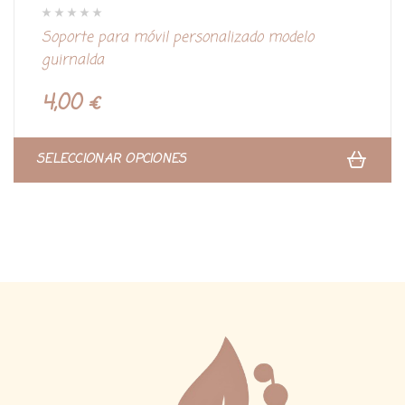
V
Soporte para móvil personalizado modelo
a
l
guirnalda
o
r
a
d
4,00
€
o
c
o
n
0
d
SELECCIONAR OPCIONES
e
5