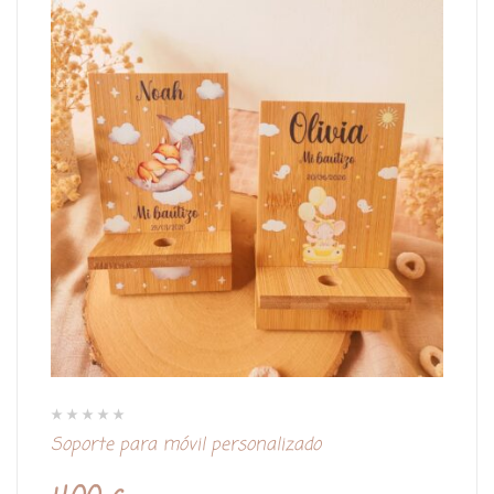
V
Soporte para móvil personalizado
a
l
o
r
a