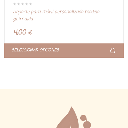
V
Soporte para móvil personalizado modelo
a
l
guirnalda
o
r
a
d
4,00
€
o
c
o
n
0
d
SELECCIONAR OPCIONES
e
5