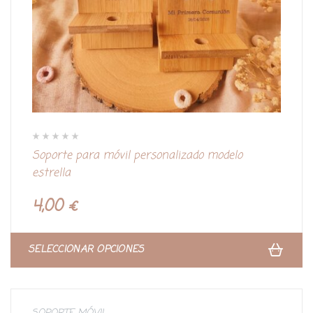
V
Soporte para móvil personalizado modelo
a
l
estrella
o
r
a
d
4,00
€
o
c
o
n
0
d
SELECCIONAR OPCIONES
e
5