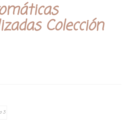
romáticas
izadas Colección
o 3