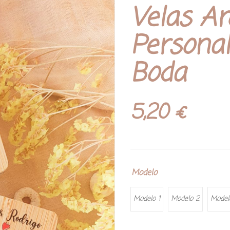
Valorado con
1
Velas A
5.00
de 5 en
base a
valoración de
un cliente
Personal
Boda
5,20
€
Modelo
Modelo 1
Modelo 2
Model