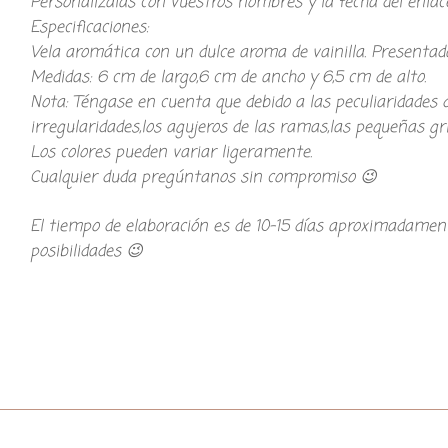
Personalízalas con vuestros nombres y la fecha del enlace
Especificaciones:
Vela aromática con un dulce aroma de vainilla. Presentad
Medidas: 6 cm de largo,6 cm de ancho y 6,5 cm de alto.
Nota: Téngase en cuenta que debido a las peculiaridades 
irregularidades,los agujeros de las ramas,las pequeñas gri
Los colores pueden variar ligeramente.
Cualquier duda pregúntanos sin compromiso 😉
El tiempo de elaboración es de 10-15 días aproximadamen
posibilidades 😉