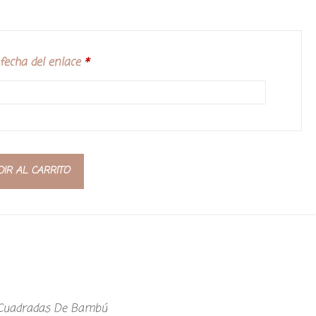
echa del enlace
*
IR AL CARRITO
 Cuadradas De Bambú