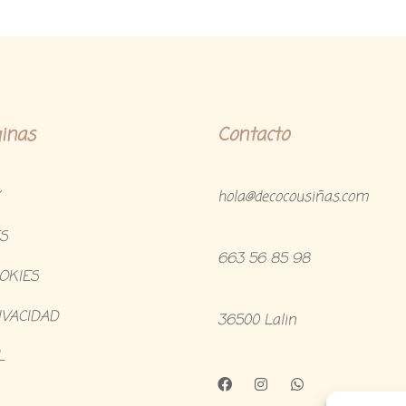
inas
Contacto
hola@decocousiñas.com
S
663 56 85 98
OOKIES
IVACIDAD
36500 Lalin
L