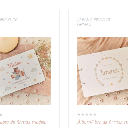
IBROS DE
ÁLBUM/LIBROS DE
FIRMAS
V
libro de firmas modelo
Álbum/libro de firmas m
a
l