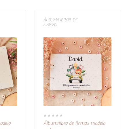
ÁLBUM/LIBROS DE
FIRMAS
V
odelo
Álbum/libro de firmas modelo
a
l