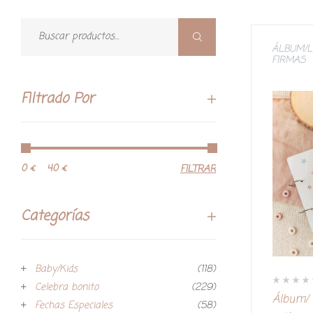
ÁLBUM/L
FIRMAS
Filtrado Por
0 €
40 €
FILTRAR
Categorías
Baby/Kids
(118)
Celebra bonito
(229)
V
Álbum/ 
a
Fechas Especiales
(58)
l