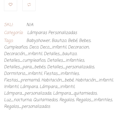
SKU:
N/A
Categoría:
Lámparas Personalizadas
Tags:
Babyshower
,
Bautizo
,
Bebé
,
Bebes
,
Cumpleaños
,
Deco
,
Deco_infantil
,
Decoracion
,
Decoración_infantil
,
Detalles_bautizo
,
Detalles_cumpleaños
,
Detalles_infantiles
,
Detalles_para_bebés
,
Detalles_personalizados
,
Dormitorio_infantil
,
Fiestas_infantiles
,
Fiestas_premamá
,
Habitación_bebé
,
Habitación_infantil
,
Infantil
,
Lámpara
,
Lámpara_infantil
,
Lámpara_personalizada
,
Lámpara_quitamiedos
,
Luz_nocturna
,
Quitamiedos
,
Regalos
,
Regalos_infantiles
,
Regalos_personalizados