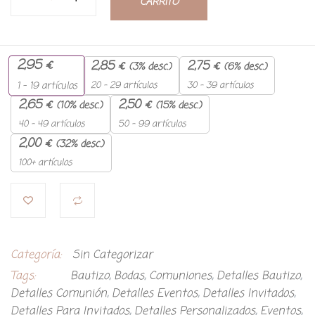
CARRITO
2,95
€
2,85
€
2,75
€
(3% desc.)
(6% desc.)
20 - 29 artículos
30 - 39 artículos
1 - 19
artículos
2,65
€
2,50
€
(10% desc.)
(15% desc.)
40 - 49 artículos
50 - 99 artículos
2,00
€
(32% desc.)
100+ artículos
Categoría:
Sin Categorizar
Tags:
Bautizo
,
Bodas
,
Comuniones
,
Detalles Bautizo
,
Detalles Comunión
,
Detalles Eventos
,
Detalles Invitados
,
Detalles Para Invitados
,
Detalles Personalizados
,
Eventos
,