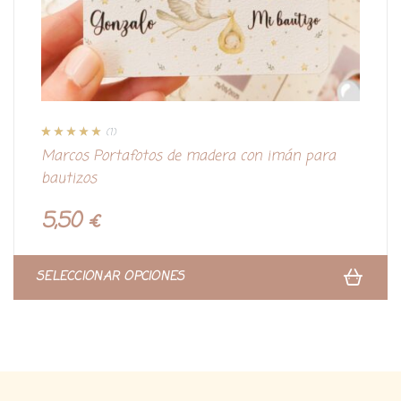
(1)
Valorado con
1
Marcos Portafotos de madera con imán para
5.00
de 5 en
base a
bautizos
valoración de
un cliente
5,50
€
SELECCIONAR OPCIONES